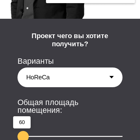
Наш офис:
ПН-ПТ:
10:00-18:00
115487 Москва
пр. Андропова,
38 к. 3, оф. 211
Почта: connect@usproject.ru
Меню сайта
Ритейл
HoReCa
Офисы
Красота и здоровье
Общественные пространства