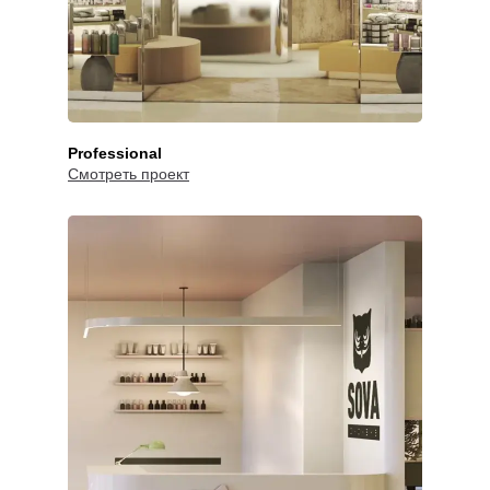
Проект чего вы хотите
LET'S GO!
получить?
Варианты
Professional
Смотреть проект
Общая площадь
помещения:
60
60м2
500м2
Есть ли у вас
фирменный стиль?
Да
Нет
Затрудняюсь ответить