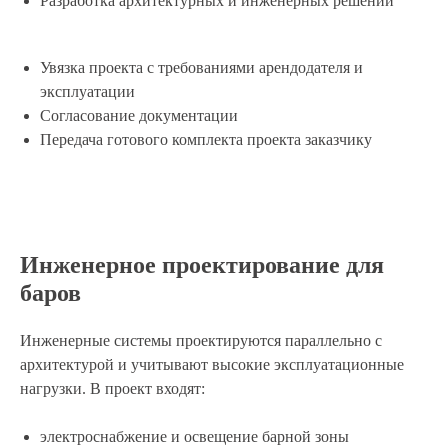
Разработка архитектурных и инженерных решений
Увязка проекта с требованиями арендодателя и
эксплуатации
Согласование документации
Передача готового комплекта проекта заказчику
Это бесплатно
Заполнив форму вы
Инженерное проектирование для
получите индивидуальное
баров
предложение
Дмитрий
Инженерные системы проектируются параллельно с
Макаров
архитектурой и учитывают высокие эксплуатационные
Исполнительный
нагрузки. В проект входят:
директор
электроснабжение и освещение барной зоны