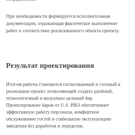
Есть ли у вас
фирменный стиль?
При необходимости формируется исполнительная
Да
документация, отражающая фактическое выполнение
Нет
работ и соответствие реализованного объекта проекту.
Затрудняюсь ответить
Ваши контакты:
+7
Результат проектирования
Получить
Итогом работы становится согласованный и готовый к
реализации проект, позволяющий создать удобный,
Нажимая кнопку “Получить” Вы соглашаетесь на
обработку ваших персональных данных
технологичный и визуально цельный бар.
Проектирование баров от U.S. PRO обеспечивает
Нужен ответ сразу?
эффективную работу персонала, комфортное
Позвоните нам на
обслуживание гостей и стабильную эксплуатацию
телефон и мы всё
заведения без доработок и переделок.
обсудим
Звоните, мы сейчас работаем