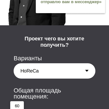
Уютный офис в 3х
минутах от м.Коломенская
+7 (495) 640-77-83
Наш офис:
ПН-ПТ:
10:00-18:00
115487 Москва
пр. Андропова,
38 к. 3, оф. 211
Почта: connect@usproject.ru
Меню сайта
Ритейл