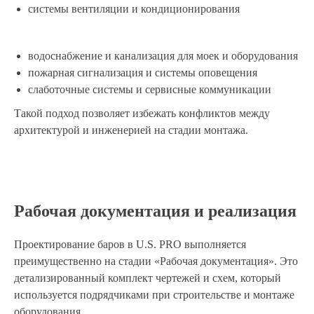
системы вентиляции и кондиционирования
«Лично проведу расчеты и
отправлю вам в мессенджер
»
водоснабжение и канализация для моек и оборудования
пожарная сигнализация и системы оповещения
слаботочные системы и сервисные коммуникации
Такой подход позволяет избежать конфликтов между
Проект чего вы хотите
архитектурой и инженерией на стадии монтажа.
LET'S GO!
получить?
Варианты
Рабочая документация и реализация
Общая площадь
помещения:
Проектирование баров в U.S. PRO выполняется
преимущественно на стадии «Рабочая документация». Это
60
детализированный комплект чертежей и схем, который
используется подрядчиками при строительстве и монтаже
60м2
500м2
оборудования.