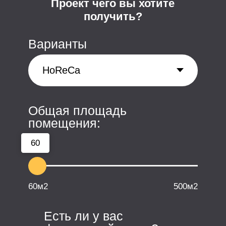
Уютный офис в 3х
минутах от м.Коломенская
+7 (495) 640-77-83