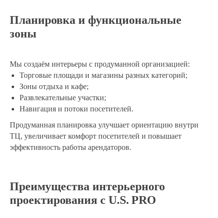
Планировка и функциональные
Это бесплатно
зоны
Заполнив форму вы
получите индивидуальное
предложение
Мы создаём интерьеры с продуманной организацией:
Торговые площади и магазины разных категорий;
Дмитрий
Зоны отдыха и кафе;
Макаров
Развлекательные участки;
Исполнительный
Навигация и потоки посетителей.
директор
Продуманная планировка улучшает ориентацию внутри
ТЦ, увеличивает комфорт посетителей и повышает
эффективность работы арендаторов.
«Лично проведу расчеты и
отправлю вам в мессенджер
»
Преимущества интерьерного
проектирования с U.S. PRO