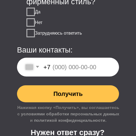
Наш офис:
ПН-ПТ:
10:00-18:00
115487 Москва
пр. Андропова,
38 к. 3, оф. 211
Почта: connect@usproject.ru
Меню сайта
Ритейл
HoReCa
Офисы
Красота и здоровье
Общественные пространства