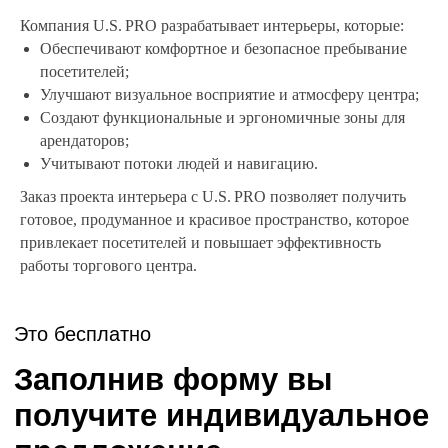
Проект чего вы хотите
LET'S GO!
получить?
Компания U.S. PRO разрабатывает интерьеры, которые:
Обеспечивают комфортное и безопасное пребывание
Варианты
посетителей;
Улучшают визуальное восприятие и атмосферу центра;
Создают функциональные и эргономичные зоны для
арендаторов;
Общая площадь
Учитывают потоки людей и навигацию.
помещения:
Заказ проекта интерьера с U.S. PRO позволяет получить
60
готовое, продуманное и красивое пространство, которое
привлекает посетителей и повышает эффективность
60м2
500м2
работы торгового центра.
Есть ли у вас
фирменный стиль?
Да
Нет
Затрудняюсь ответить
Ваши контакты: