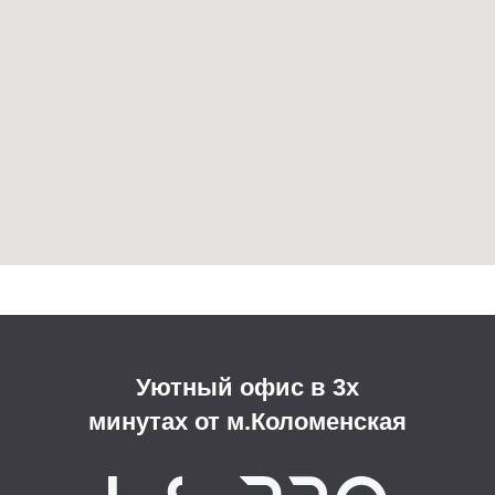
Поэтапная оплата
Полное описание работы
Смета без скрытых платежей
Мы в социальных сетях:
Все права защищены (С) U.S.PRO 2026
Политика конфиденциальности
Согласие на обработку персональных данных