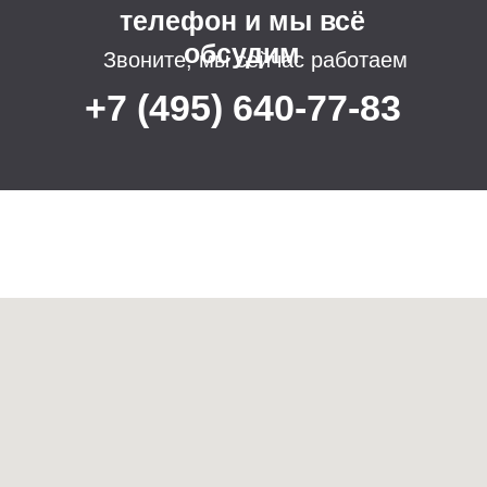
+7 (495) 640-77-83
Наш офис:
ПН-ПТ:
10:00-18:00
115487 Москва
пр. Андропова,
38 к. 3, оф. 211
Почта: connect@usproject.ru
Меню сайта
Ритейл
HoReCa
Офисы
Красота и здоровье
Общественные пространства