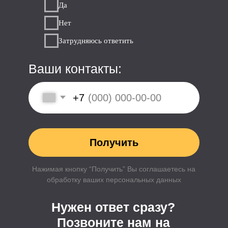
Уютный офис в 3х
минутах от м.Коломенская