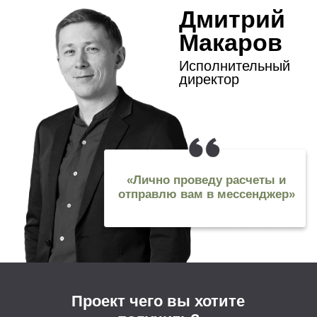
Проект чего вы хотите
LET'S GO!
получить?
Варианты
Общая площадь
помещения:
60
60м2
500м2
Есть ли у вас
фирменный стиль?
Да
Нет
Затрудняюсь ответить