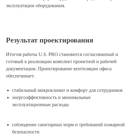
эксплуатации оборудования.
«Лично проведу расчеты и
отправлю вам в мессенджер
»
Результат проектирования
Проект чего вы хотите
LET'S GO!
получить?
Итогом работы U.S. PRO становится согласованный и
готовый к реализации комплект проектной и рабочей
Варианты
документации. Проектирование вентиляции офиса
обеспечивает:
стабильный микроклимат и комфорт для сотрудников
Общая площадь
помещения:
энергоэффективность и минимальные
эксплуатационные расходы
60
60м2
500м2
соблюдение санитарных норм и требований пожарной
безопасности