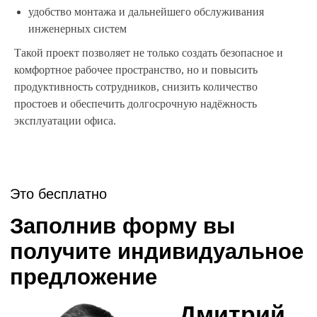
Есть ли у вас
удобство монтажа и дальнейшего обслуживания
фирменный стиль?
инженерных систем
Да
Такой проект позволяет не только создать безопасное и
Нет
комфортное рабочее пространство, но и повысить
Затрудняюсь ответить
продуктивность сотрудников, снизить количество
Ваши контакты:
простоев и обеспечить долгосрочную надёжность
эксплуатации офиса.
+7
Получить
Нажимая кнопку “Получить” Вы соглашаетесь на
обработку ваших персональных данных
Нужен ответ сразу?
Позвоните нам на
телефон и мы всё
обсудим
Звоните, мы сейчас работаем
+7 (495) 640-77-83