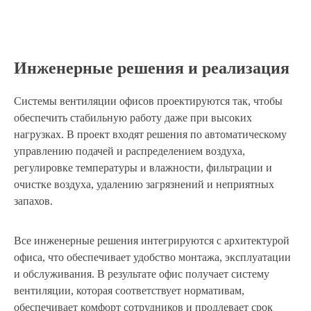
Инженерные решения и реализация
Системы вентиляции офисов проектируются так, чтобы
обеспечить стабильную работу даже при высоких
нагрузках. В проект входят решения по автоматическому
Это бесплатно
управлению подачей и распределением воздуха,
Заполнив форму вы
регулировке температуры и влажности, фильтрации и
получите индивидуальное
очистке воздуха, удалению загрязнений и неприятных
предложение
запахов.
Дмитрий
Макаров
Все инженерные решения интегрируются с архитектурой
Исполнительный
офиса, что обеспечивает удобство монтажа, эксплуатации
директор
и обслуживания. В результате офис получает систему
вентиляции, которая соответствует нормативам,
обеспечивает комфорт сотрудников и продлевает срок