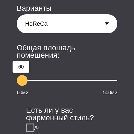
Уютный офис в 3х
минутах от м.Коломенская
+7 (495) 640-77-83
Наш офис:
ПН-ПТ:
10:00-18:00
115487 Москва
пр. Андропова,
38 к. 3, оф. 211
Почта: connect@usproject.ru
Меню сайта
Ритейл
HoReCa